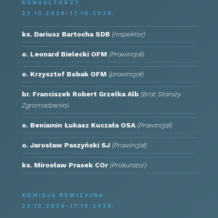
KONSULTORZY
22.10.2026-17.10.2028:
ks. Dariusz Bartocha SDB
(Inspektor)
o. Leonard Bielecki OFM
(Prowincjał)
o. Krzysztof Bobak OFM
(prowincjał)
br. Franciszek Robert Grzelka Alb
(Brat Starszy
Zgromadzenia)
o. Beniamin Łukasz Kuczała OSA
(Prowincjał)
o. Jarosław Paszyński SJ
(Prowincjał)
ks. Mirosław Prasek COr
(Prokurator)
KOMISJA REWIZYJNA
22.10.2026-17.10.2028: