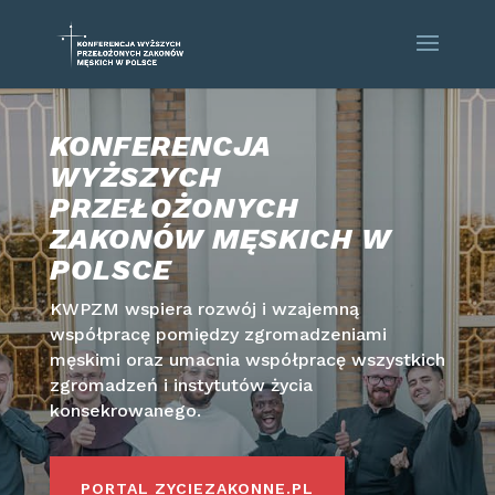
KONFERENCJA
WYŻSZYCH
PRZEŁOŻONYCH
ZAKONÓW MĘSKICH W
POLSCE
KWPZM wspiera rozwój i wzajemną
współpracę pomiędzy zgromadzeniami
męskimi oraz umacnia współpracę wszystkich
zgromadzeń i instytutów życia
konsekrowanego.
PORTAL ZYCIEZAKONNE.PL