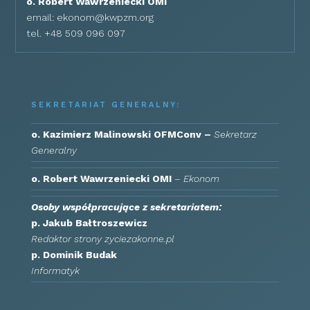
o. Robert Wawrzeniecki OMI
email:
ekonom@kwpzm.org
tel. +48 509 096 097
SEKRETARIAT GENERALNY:
o. Kazimierz Malinowski OFMConv –
Sekretarz
Generalny
o. Robert Wawrzeniecki OMI
–
Ekonom
Osoby współpracujące z sekretariatem:
p. Jakub Bałtroszewicz
Redaktor strony zyciezakonne.pl
p. Dominik Budak
Informatyk